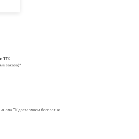
ри ТТК
мме заказа)*
минала ТК доставляем бесплатно