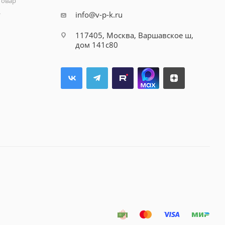
товар
info@v-p-k.ru
т
117405, Москва, Варшавское ш,
дом 141с80