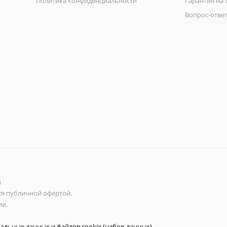
Политика конфиденциальности
Гарантия на 
Вопрос-отве
й
ся публичной офертой.
ии.
нальных данных
и
файлов cookie (набор данных)
,