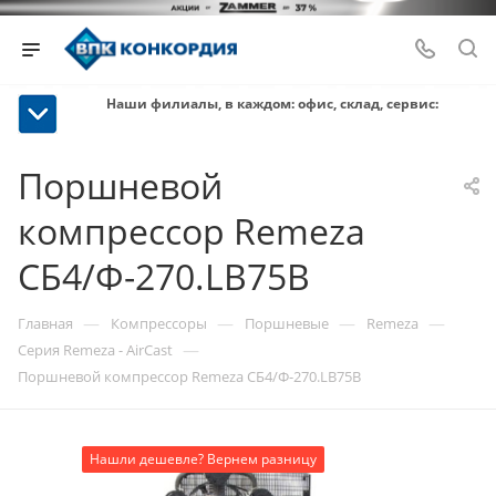
Наши филиалы, в каждом: офис, склад, сервис:
Поршневой
компрессор Remeza
СБ4/Ф-270.LB75B
—
—
—
—
Главная
Компрессоры
Поршневые
Remeza
—
Серия Remeza - AirCast
Поршневой компрессор Remeza СБ4/Ф-270.LB75B
Нашли дешевле? Вернем разницу