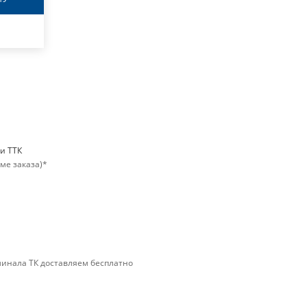
ри ТТК
мме заказа)*
минала ТК доставляем бесплатно