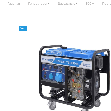
—
—
—
—
Главная
Генераторы
Дизельные
ТСС
Порт
Хит