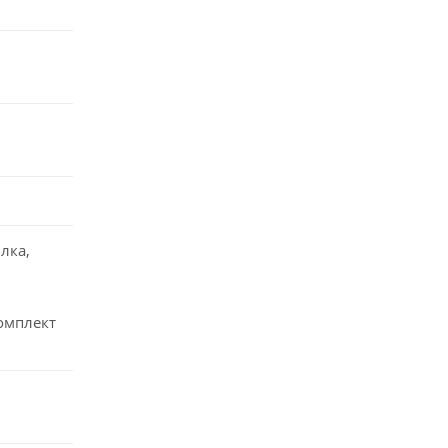
лка,
омплект