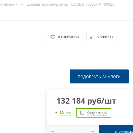
—
ативные
Дизельный генератор ТСС SDG 7500EHA 100026
В ИЗБРАННОЕ
СРАВНИТЬ
ПОДОБРАТЬ АНАЛОГИ
132 184
руб
/шт
Хочу скидку
Много
В КОРЗИ