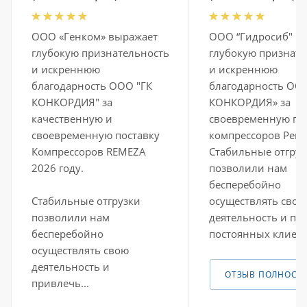
ООО «Генком» выражает
ООО “Гидросиб" в
глубокую признательность
глубокую признате
и искреннюю
и искреннюю
благодарность ООО "ГК
благодарность ОО
КОНКОРДИЯ" за
КОНКОРДИЯ» за
качественную и
своевременную по
своевременную поставку
компрессоров Реме
Компрессоров REMEZA
Стабильные отгруз
2026 году.
позволили нам
бесперебойно
Стабильные отгрузки
осуществлять свою
позволили нам
деятельность и пр
бесперебойно
постоянных клиенто
осуществлять свою
деятельность и
ОТЗЫВ ПОЛНОСТ
привлечь...