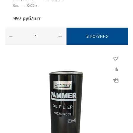
Вес
—
0.65 кг
997
руб
/шт
В КОРЗИНУ