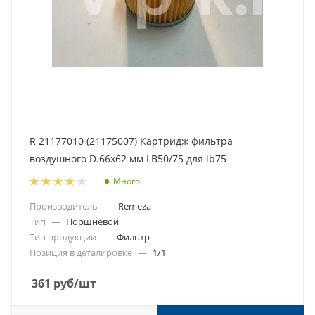
R 21177010 (21175007) Картридж фильтра
воздушного D.66x62 мм LB50/75 для lb75
Много
Производитель
—
Remeza
Тип
—
Поршневой
Тип продукции
—
Фильтр
Позиция в деталировке
—
1/1
361
руб
/шт