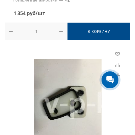
Позиция в деталировке
—
42
1 354
руб
/шт
В КОРЗИНУ