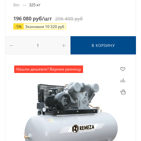
Вес
—
325 кг
196 080
руб
/шт
206 400
руб
-
5
%
Экономия
10 320
руб
В КОРЗИНУ
Нашли дешевле? Вернем разницу