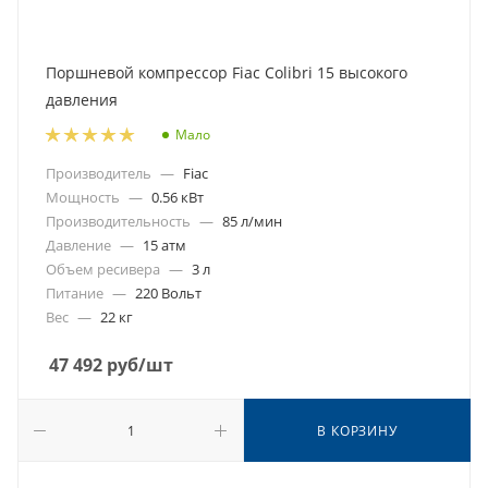
Поршневой компрессор Fiac Colibri 15 высокого
давления
Мало
Производитель
—
Fiac
Мощность
—
0.56 кВт
Производительность
—
85 л/мин
Давление
—
15 атм
Объем ресивера
—
3 л
Питание
—
220 Вольт
Вес
—
22 кг
47 492
руб
/шт
В КОРЗИНУ