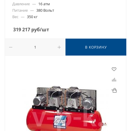
Давление
—
16 атм
Питание
—
380 Вольт
Вес
—
350 кг
319 217
руб
/шт
В КОРЗИНУ