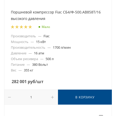
Поршневой компрессор Fiac СБ4/Ф-500.AB858Т/16
высокого давления
Мало
Производитель
—
Fiac
Мощность
—
15 кВт
Производительность
—
1700 л/мин
Давление
—
16 атм
Объем ресивера
—
500 л
Питание
—
380 Вольт
Вес
—
355 кг
282 001
руб
/шт
В КОРЗИНУ