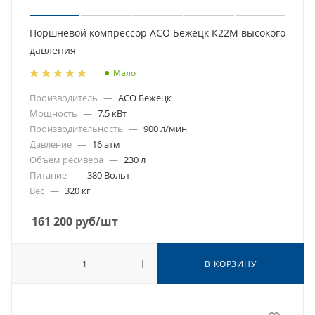
Поршневой компрессор АСО Бежецк К22М высокого
давления
Мало
Производитель
—
АСО Бежецк
Мощность
—
7.5 кВт
Производительность
—
900 л/мин
Давление
—
16 атм
Объем ресивера
—
230 л
Питание
—
380 Вольт
Вес
—
320 кг
161 200
руб
/шт
В КОРЗИНУ