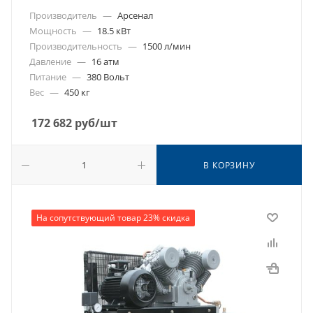
Производитель
—
Арсенал
Мощность
—
18.5 кВт
Производительность
—
1500 л/мин
Давление
—
16 атм
Питание
—
380 Вольт
Вес
—
450 кг
172 682
руб
/шт
В КОРЗИНУ
На сопутствующий товар 23% скидка