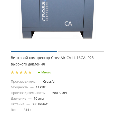
Винтовой компрессор CrossAir CA11-16GA IP23
высокого давления
Много
Производитель
—
CrossAir
Мощность
—
11 кВт
Производительность
—
680 л/мин
Давление
—
16 атм
Питание
—
380 Вольт
Вес
—
314 кг