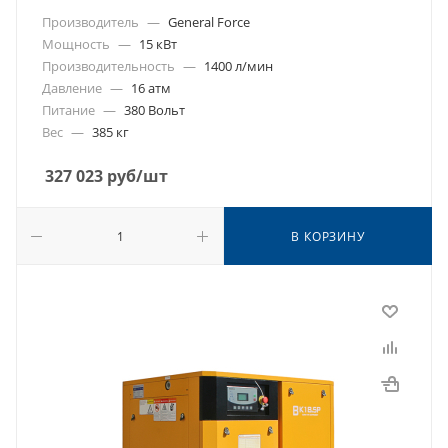
Производитель
—
General Force
Мощность
—
15 кВт
Производительность
—
1400 л/мин
Давление
—
16 атм
Питание
—
380 Вольт
Вес
—
385 кг
327 023
руб
/шт
В КОРЗИНУ