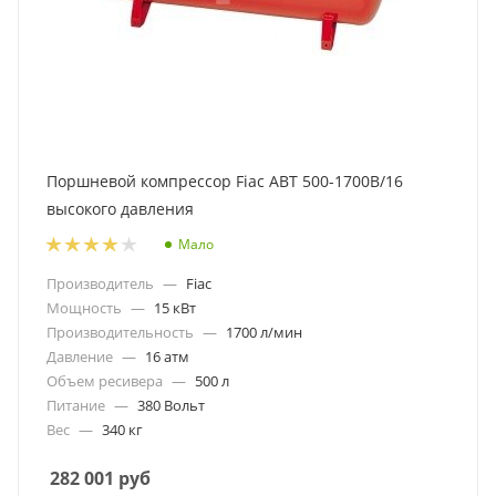
Поршневой компрессор Fiac ABT 500-1700B/16
высокого давления
Мало
Производитель
—
Fiac
Мощность
—
15 кВт
Производительность
—
1700 л/мин
Давление
—
16 атм
Объем ресивера
—
500 л
Питание
—
380 Вольт
Вес
—
340 кг
282 001
руб