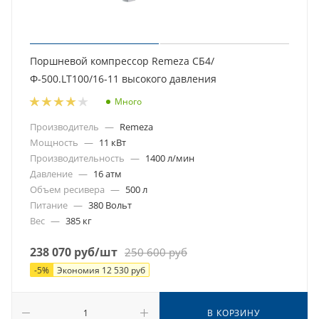
Поршневой компрессор Remeza СБ4/
Ф-500.LT100/16-11 высокого давления
Много
Производитель
—
Remeza
Мощность
—
11 кВт
Производительность
—
1400 л/мин
Давление
—
16 атм
Объем ресивера
—
500 л
Питание
—
380 Вольт
Вес
—
385 кг
238 070
руб
/шт
250 600
руб
-
5
%
Экономия
12 530
руб
В КОРЗИНУ