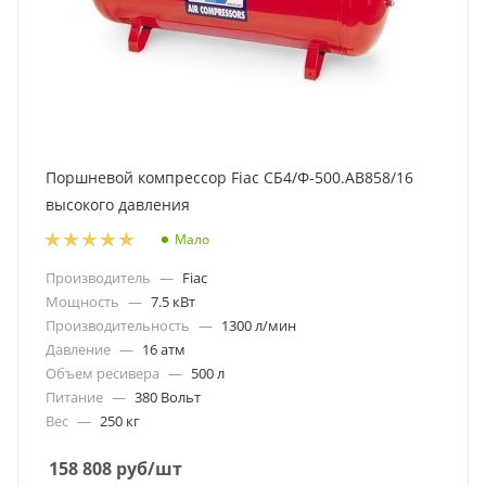
Поршневой компрессор Fiac СБ4/Ф-500.AB858/16
высокого давления
Мало
Производитель
—
Fiac
Мощность
—
7.5 кВт
Производительность
—
1300 л/мин
Давление
—
16 атм
Объем ресивера
—
500 л
Питание
—
380 Вольт
Вес
—
250 кг
158 808
руб
/шт