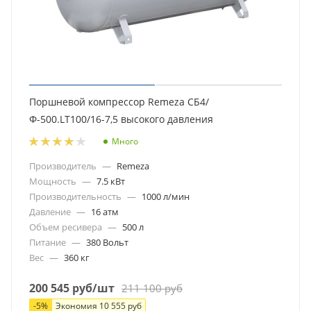
Поршневой компрессор Remeza СБ4/
Ф-500.LT100/16-7,5 высокого давления
Много
Производитель
—
Remeza
Мощность
—
7.5 кВт
Производительность
—
1000 л/мин
Давление
—
16 атм
Объем ресивера
—
500 л
Питание
—
380 Вольт
Вес
—
360 кг
200 545
руб
/шт
211 100
руб
-
5
%
Экономия
10 555
руб