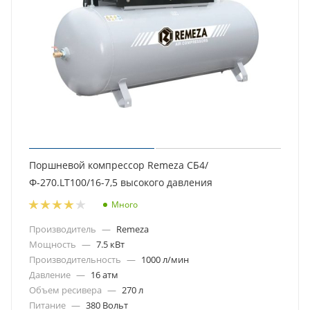
Поршневой компрессор Remeza СБ4/
Ф-270.LT100/16-7,5 высокого давления
Много
Производитель
—
Remeza
Мощность
—
7.5 кВт
Производительность
—
1000 л/мин
Давление
—
16 атм
Объем ресивера
—
270 л
Питание
—
380 Вольт