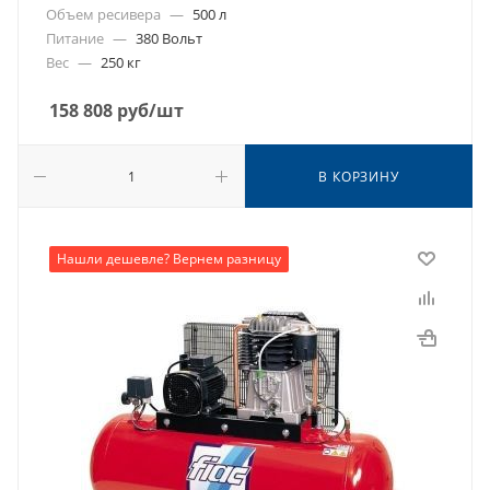
Объем ресивера
—
500 л
Питание
—
380 Вольт
Вес
—
250 кг
158 808
руб
/шт
В КОРЗИНУ
Нашли дешевле? Вернем разницу