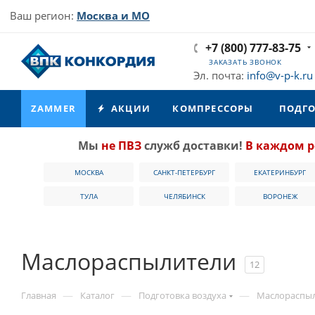
Ваш регион:
Москва и МО
+7 (800) 777-83-75
ЗАКАЗАТЬ ЗВОНОК
Эл. почта:
info@v-p-k.ru
ZAMMER
АКЦИИ
КОМПРЕССОРЫ
ПОДГО
Мы
не ПВЗ
служб доставки!
В каждом р
МОСКВА
САНКТ-ПЕТЕРБУРГ
ЕКАТЕРИНБУРГ
ТУЛА
ЧЕЛЯБИНСК
ВОРОНЕЖ
Маслораспылители
12
—
—
—
Главная
Каталог
Подготовка воздуха
Маслораспы