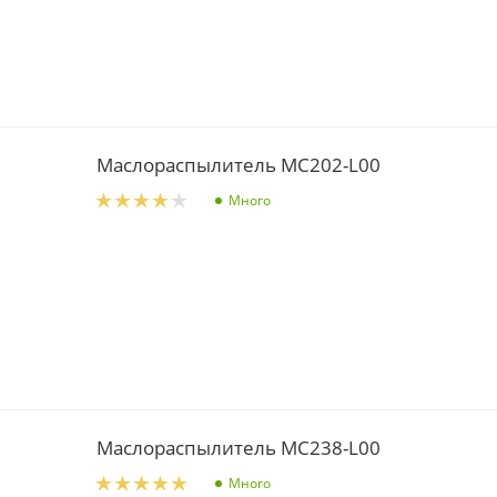
Маслораспылитель MC202-L00
Много
Маслораспылитель MC238-L00
Много