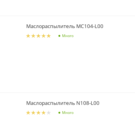
Маслораспылитель MC104-L00
Много
Маслораспылитель N108-L00
Много