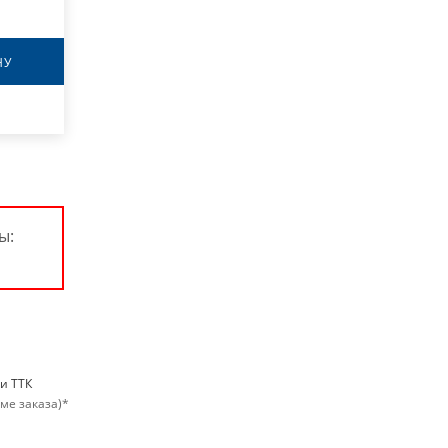
НУ
ы:
ри ТТК
мме заказа)*