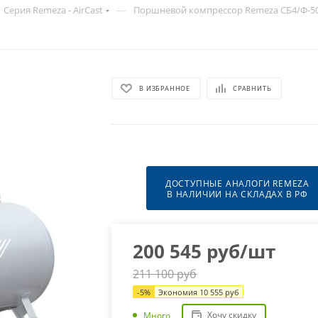
—
Серия Remeza - AirCast
Поршневой компрессор Remeza СБ4/Ф-500
В ИЗБРАННОЕ
СРАВНИТЬ
ДОСТУПНЫЕ АНАЛОГИ REMEZA
В НАЛИЧИИ НА СКЛАДАХ В РФ
200 545
руб
/шт
211 100
руб
-
5
%
Экономия
10 555
руб
Хочу скидку
Много