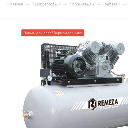
—
—
—
—
Главная
Компрессоры
Поршневые
Remeza
Нашли дешевле? Вернем разницу