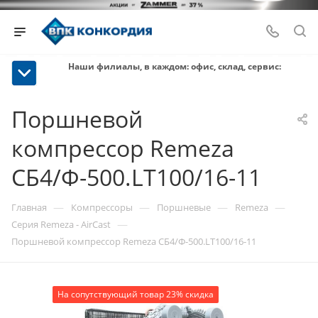
Наши филиалы, в каждом: офис, склад, сервис:
Поршневой
компрессор Remeza
СБ4/Ф-500.LT100/16-11
—
—
—
—
Главная
Компрессоры
Поршневые
Remeza
—
Серия Remeza - AirCast
Поршневой компрессор Remeza СБ4/Ф-500.LT100/16-11
На сопутствующий товар 23% скидка