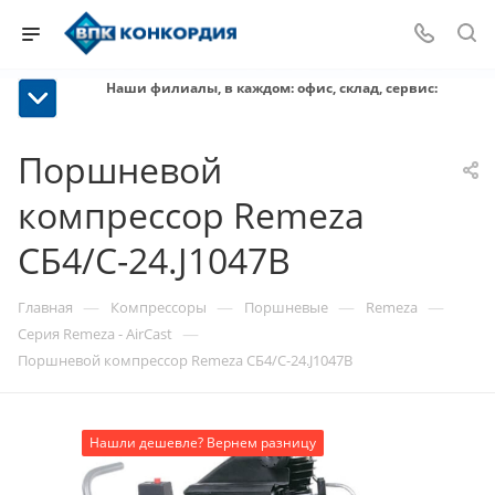
Наши филиалы, в каждом: офис, склад, сервис:
Поршневой
компрессор Remeza
СБ4/С-24.J1047B
—
—
—
—
Главная
Компрессоры
Поршневые
Remeza
—
Серия Remeza - AirCast
Поршневой компрессор Remeza СБ4/С-24.J1047B
Нашли дешевле? Вернем разницу