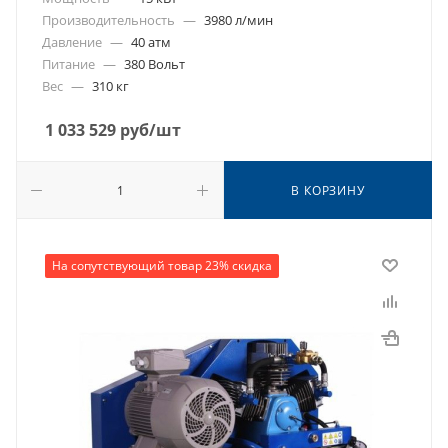
Производительность
—
3980 л/мин
Давление
—
40 атм
Питание
—
380 Вольт
Вес
—
310 кг
1 033 529
руб
/шт
В КОРЗИНУ
На сопутствующий товар 23% скидка