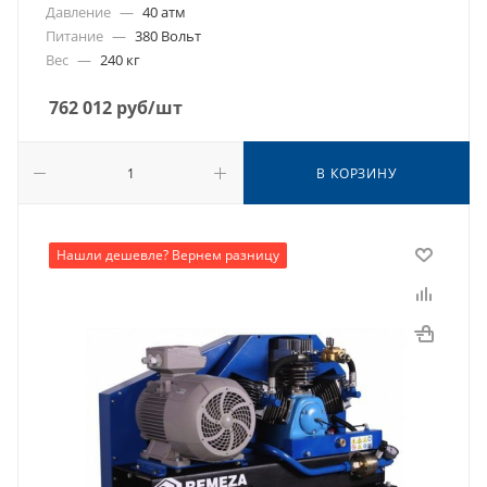
Давление
—
40 атм
Питание
—
380 Вольт
Вес
—
240 кг
762 012
руб
/шт
В КОРЗИНУ
Нашли дешевле? Вернем разницу