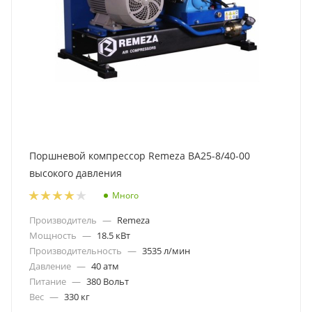
Поршневой компрессор Remeza ВА25-8/40-00
высокого давления
Много
Производитель
—
Remeza
Мощность
—
18.5 кВт
Производительность
—
3535 л/мин
Давление
—
40 атм
Питание
—
380 Вольт
Вес
—
330 кг