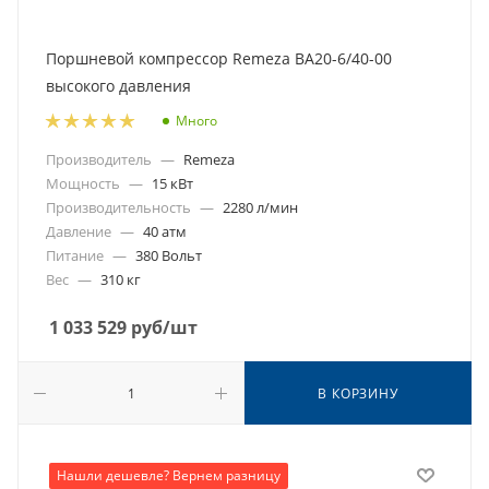
Поршневой компрессор Remeza ВА20-6/40-00
высокого давления
Много
Производитель
—
Remeza
Мощность
—
15 кВт
Производительность
—
2280 л/мин
Давление
—
40 атм
Питание
—
380 Вольт
Вес
—
310 кг
1 033 529
руб
/шт
В КОРЗИНУ
Нашли дешевле? Вернем разницу