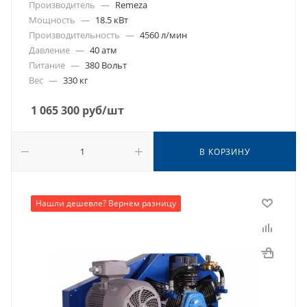
Производитель
—
Remeza
Мощность
—
18.5 кВт
Производительность
—
4560 л/мин
Давление
—
40 атм
Питание
—
380 Вольт
Вес
—
330 кг
1 065 300
руб
/шт
В КОРЗИНУ
Нашли дешевле? Вернем разницу