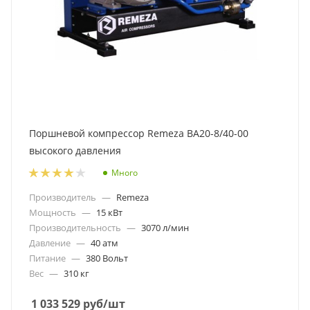
Поршневой компрессор Remeza ВА20-8/40-00
высокого давления
Много
Производитель
—
Remeza
Мощность
—
15 кВт
Производительность
—
3070 л/мин
Давление
—
40 атм
Питание
—
380 Вольт
Вес
—
310 кг
1 033 529
руб
/шт