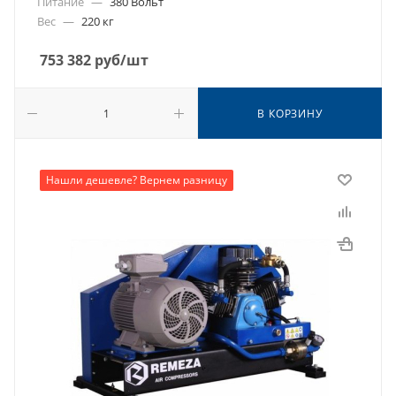
Питание
—
380 Вольт
Вес
—
220 кг
753 382
руб
/шт
В КОРЗИНУ
Нашли дешевле? Вернем разницу