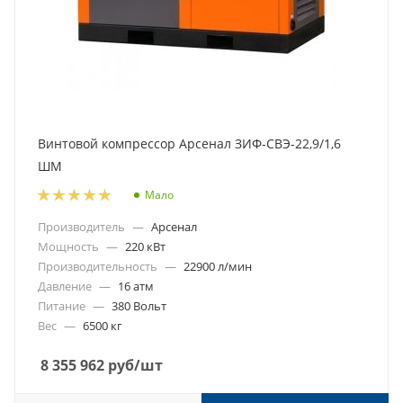
Винтовой компрессор Арсенал ЗИФ-СВЭ-22,9/1,6
ШМ
Мало
Производитель
—
Арсенал
Мощность
—
220 кВт
Производительность
—
22900 л/мин
Давление
—
16 атм
Питание
—
380 Вольт
Вес
—
6500 кг
8 355 962
руб
/шт