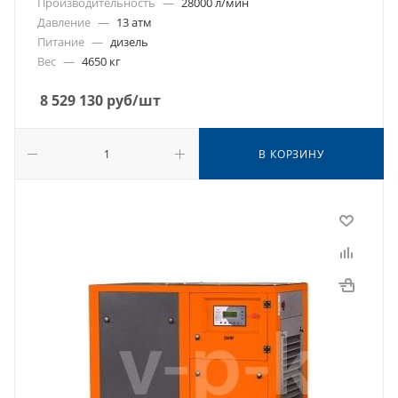
Производительность
—
28000 л/мин
Давление
—
13 атм
Питание
—
дизель
Вес
—
4650 кг
8 529 130
руб
/шт
В КОРЗИНУ