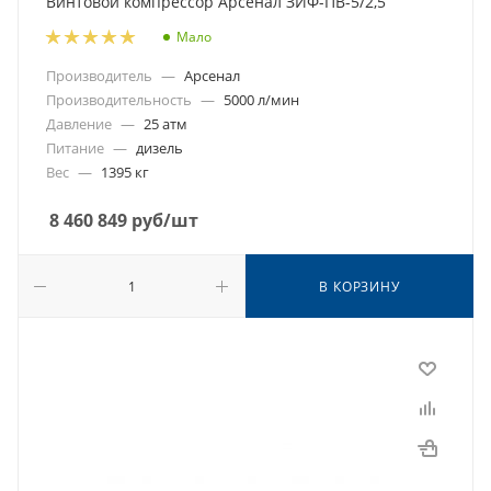
Винтовой компрессор Арсенал ЗИФ-ПВ-5/2,5
Мало
Производитель
—
Арсенал
Производительность
—
5000 л/мин
Давление
—
25 атм
Питание
—
дизель
Вес
—
1395 кг
8 460 849
руб
/шт
В КОРЗИНУ