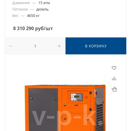
Давление
—
15 атм
Питание
—
дизель
Вес
—
4650 кг
8 310 290
руб
/шт
В КОРЗИНУ