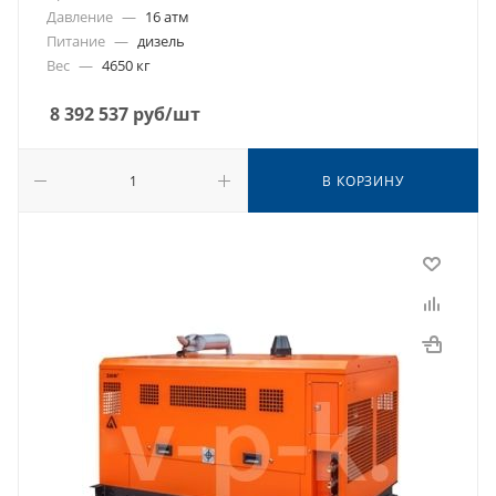
Давление
—
16 атм
Питание
—
дизель
Вес
—
4650 кг
8 392 537
руб
/шт
В КОРЗИНУ