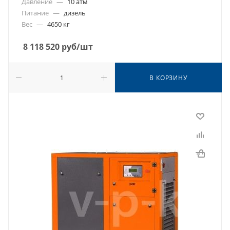
Давление
—
10 атм
Питание
—
дизель
Вес
—
4650 кг
8 118 520
руб
/шт
В КОРЗИНУ